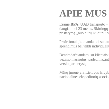
APIE MUS
Esame
BPA, UAB
transporto – 
daugiau nei 23 metus. Skirtingų
pristatymą „nuo durų iki durų“ 
Profesionalų komanda bei sukaupt
sprendimus bei teikti individual
Bendradarbiaudami su klientais si
vežimo maršrutus, padėti mažinti
verslo partnerystę.
Mūsų įmonė yra Lietuvos laivybo
nacionalinės ekspeditorių asocia