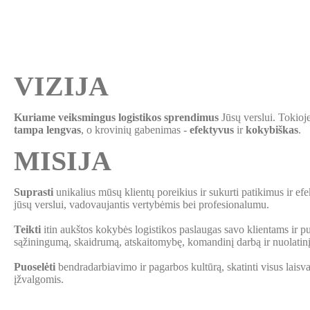
VIZIJA
Kuriame veiksmingus logistikos sprendimus
Jūsų verslui. Tokioj
tampa lengvas
, o krovinių gabenimas -
efektyvus
ir
kokybiškas
.
MISIJA
Suprasti
unikalius mūsų klientų poreikius ir sukurti patikimus ir ef
jūsų verslui, vadovaujantis vertybėmis bei profesionalumu.
Teikti
itin aukštos kokybės logistikos paslaugas savo klientams ir pu
sąžiningumą, skaidrumą, atskaitomybę, komandinį darbą ir nuolatinį
Puoselėti
bendradarbiavimo ir pagarbos kultūrą, skatinti visus laisvai
įžvalgomis.