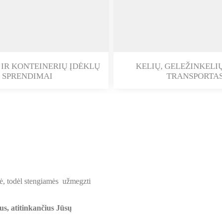
 IR KONTEINERIŲ ĮDĖKLŲ
KELIŲ, GELEŽINKELI
SPRENDIMAI
TRANSPORTA
mė, todėl stengiamės užmegzti
us, atitinkančius Jūsų