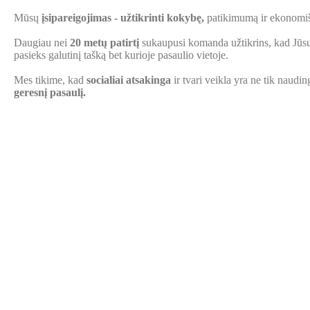
Mūsų
įsipareigojimas - užtikrinti kokybę,
patikimumą ir ekonomi
Daugiau nei
20 metų patirtį
sukaupusi komanda užtikrins, kad Jūsų 
pasieks galutinį tašką bet kurioje pasaulio vietoje.
Mes tikime, kad
socialiai atsakinga
ir tvari veikla yra ne tik naudin
geresnį pasaulį.