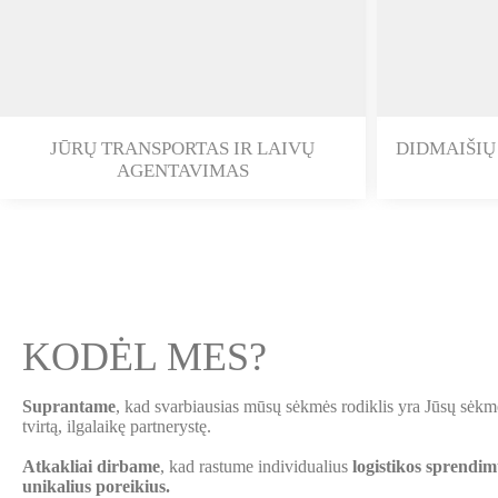
JŪRŲ TRANSPORTAS IR LAIVŲ
DIDMAIŠIŲ
AGENTAVIMAS
KODĖL MES?
Suprantame
, kad svarbiausias mūsų sėkmės rodiklis yra Jūsų sėk
tvirtą, ilgalaikę partnerystę.
Atkakliai dirbame
, kad rastume individualius
logistikos sprendim
unikalius poreikius.