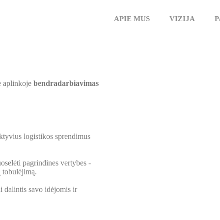
APIE MUS
VIZIJA
P
e aplinkoje
bendradarbiavimas
ektyvius logistikos sprendimus
oselėti pagrindines vertybes -
 tobulėjimą.
 dalintis savo idėjomis ir