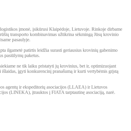
logistikos įmonė, įsikūrusi Klaipėdoje, Lietuvoje. Rinkoje dirbame
 rūšių transporto kombinavimas užtikrina sėkmingą Jūsų krovinio
visame pasaulyje.
a ilgametė patirtis leidžia surasti geriausius krovinių gabenimo
ius pasiūlymų paketus.
ekiame ne tik laiku pristatyti jų krovinius, bet ir, optimizuojant
 išlaidas, įgyti konkurencinį pranašumą ir kurti vertybėmis grįstą
s agentų ir ekspeditorių asociacijos (LLAEA) ir Lietuvos
cijos (LINEKA), įtrauktos į FIATA tarptautinę asociaciją, narė.